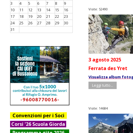
3
4
5
6
7
8
9
Visite: 52490
10
11
12
13
14
15
16
17
18
19
20
21
22
23
24
25
26
27
28
29
30
31
3 agosto 2025
Ferrata des Yret
Visualizza album foto
Leggi tutto...
Visite: 14684
Convenzioni per i Soci
Corsi '26 Scuola Giorda
Progr
amma gite 2026