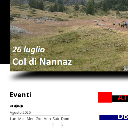
Eventi
AT
Agosto 2026
Do
Lun
Mar
Mer
Gio
Ven
Sab
Dom
1
2