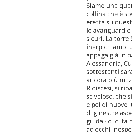
Siamo una quar
collina che è s
eretta su quest
le avanguardie 
sicuri. La torr
inerpichiamo lu
appaga già in pa
Alessandria, C
sottostanti sar
ancora più mozz
Ridiscesi, si rip
scivoloso, che 
e poi di nuovo 
di ginestre asp
guida - di ci f
ad occhi inespe