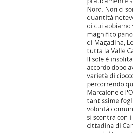
praticamente sp
Nord. Non ci so
quantità notevo
di cui abbiamo 
magnifico pano
di Magadina, Lo
tutta la Valle 
Il sole è insol
accordo dopo av
varietà di ciocc
percorrendo que
Marcalone e l'O
tantissime fogl
volontà comune 
si scontra con 
cittadina di Ca