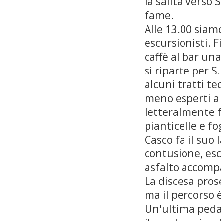
la salita verso 
fame.
Alle 13.00 siamo
escursionisti. F
caffè al bar una
si riparte per 
alcuni tratti te
meno esperti a 
letteralmente 
pianticelle e fo
Casco fa il suo 
contusione, esco
asfalto accomp
La discesa pros
ma il percorso 
Un'ultima pedal