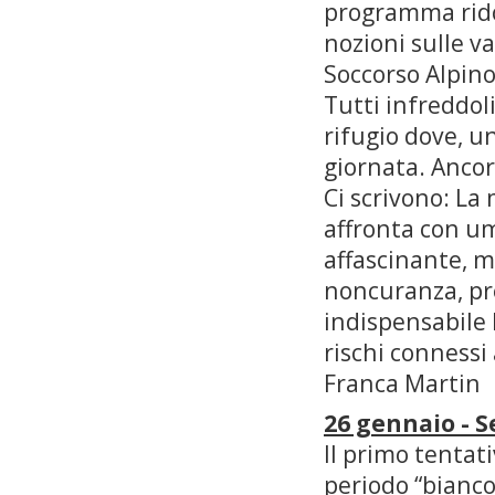
programma rido
nozioni sulle va
Soccorso Alpino,
Tutti infreddol
rifugio dove, u
giornata. Ancor
Ci scrivono: La
affronta con um
affascinante, m
noncuranza, pre
indispensabile 
rischi connessi 
Franca Martin
26 gennaio - S
Il primo tentat
periodo “bianco