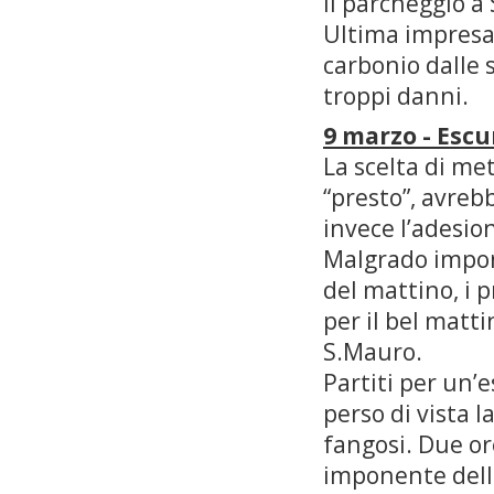
il parcheggio a
Ultima impresa d
carbonio dalle 
troppi danni.
9 marzo - Escu
La scelta di me
“presto”, avreb
invece l’adesio
Malgrado impone
del mattino, i 
per il bel matti
S.Mauro.
Partiti per un’e
perso di vista l
fangosi. Due or
imponente della 