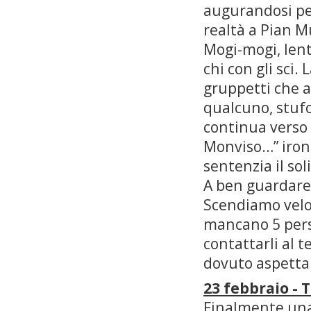
augurandosi per
realtà a Pian M
Mogi-mogi, lent
chi con gli sci.
gruppetti che a
qualcuno, stufo
continua verso
Monviso…” ironi
sentenzia il sol
A ben guardare 
Scendiamo veloc
mancano 5 pers
contattarli al 
dovuto aspettare
23 febbraio - 
Finalmente una