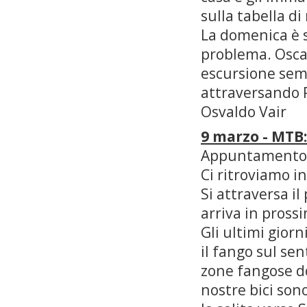
sulla tabella di
La domenica è s
problema. Osca
escursione semp
attraversando P
Osvaldo Vair
9 marzo - MTB:
Appuntamento al
Ci ritroviamo i
Si attraversa il
arriva in prossi
Gli ultimi giorn
il fango sul sen
zone fangose dov
nostre bici son