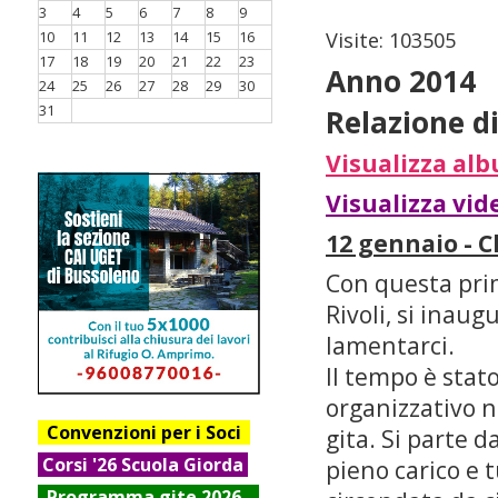
3
4
5
6
7
8
9
10
11
12
13
14
15
16
Visite: 103505
17
18
19
20
21
22
23
Anno 2014
24
25
26
27
28
29
30
31
Relazione di
Visualizza al
Visualizza vide
12 gennaio - C
Con questa prim
Rivoli, si inau
lamentarci.
Il tempo è stat
organizzativo n
Convenzioni per i Soci
gita. Si parte d
Corsi '26 Scuola Giorda
pieno carico e t
Progr
amma gite 2026