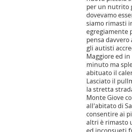
per un nutrito g
dovevamo essere
siamo rimasti i
egregiamente pi
pensa davvero a
gli autisti accr
Maggiore ed in 
minuto ma splen
abituato il cal
Lasciato il pu
la stretta strad
Monte Giove con
all'abitato di S
consentire ai pi
altri è rimasto
ed inconsueti fr