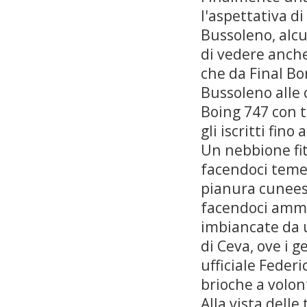
l'aspettativa d
Bussoleno, alcu
di vedere anche
che da Final Bo
Bussoleno alle
Boing 747 con t
gli iscritti fino
Un nebbione fit
facendoci temer
pianura cunees
facendoci ammir
imbiancate da u
di Ceva, ove i 
ufficiale Federi
brioche a volon
Alla vista delle