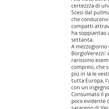
certezzza di un
Scesi dal pullm
che conducono 
compatti attrav
ha soppiantao a
settanta.
A mezzogiorno s
BorgioVerezzi: 
rarissimo esemp
compresi, che sa
più in là le ves
tutta Europa, l'
con un ingegnos
Consumato il pr
poco evidente c
saraceno di Ver