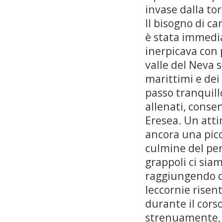
invase dalla to
Il bisogno di ca
è stata immedia
inerpicava con 
valle del Neva 
marittimi e dei 
passo tranquil
allenati, conse
Eresea. Un atti
ancora una picc
culmine del per
grappoli ci sia
raggiungendo qu
leccornie risen
durante il cors
strenuamente, 