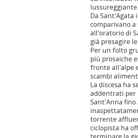
lussureggiante
Da Sant'Agata il
comparivano a s
all'oratorio di
già presagire l
Per un folto gr
più prosaiche e
fronte all'alpe 
scambi alimenta
La discesa ha s
addentrati per u
Sant'Anna fino 
inaspettatament
torrente afflue
ciclopista ha 
terminare la gi