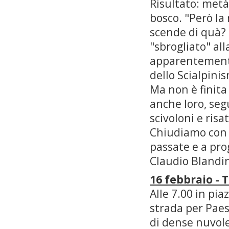
Risultato: metà
bosco. "Però la 
scende di quà? 
"sbrogliato" all
apparentemente 
dello Scialpinis
Ma non è finita
anche loro, segu
scivoloni e risa
Chiudiamo con l
passate e a pro
Claudio Blandi
16 febbraio - 
Alle 7.00 in pia
strada per Paes
di dense nuvole