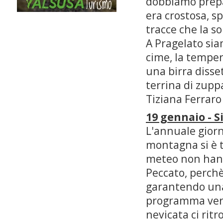
dobbiamo prepar
era crostosa, s
tracce che la s
A Pragelato sia
cime, la tempera
una birra diss
terrina di zupp
Tiziana Ferraro
19 gennaio - S
L'annuale giorn
montagna si è t
meteo non hann
Peccato, perchè
garantendo una
programma veram
nevicata ci rit