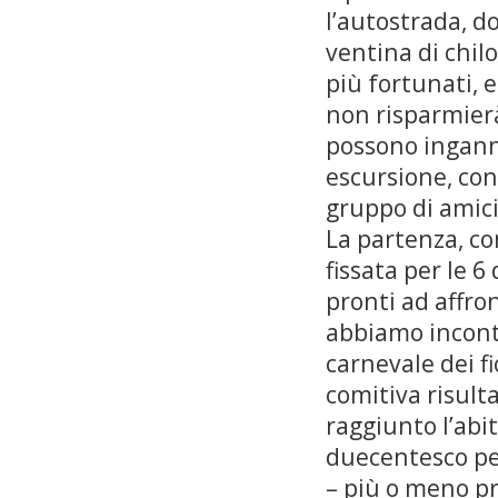
l’autostrada, d
ventina di chil
più fortunati, 
non risparmierà 
possono ingann
escursione, con
gruppo di amici
La partenza, co
fissata per le 6
pronti ad affron
abbiamo incontr
carnevale dei fi
comitiva risul
raggiunto l’abi
duecentesco per
– più o meno pr