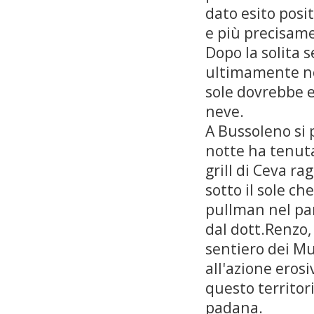
dato esito posi
e più precisam
Dopo la solita 
ultimamente non
sole dovrebbe e
neve.
A Bussoleno si p
notte ha tenuta
grill di Ceva 
sotto il sole c
pullman nel par
dal dott.Renzo,
sentiero dei Mu
all'azione erosi
questo territor
padana.