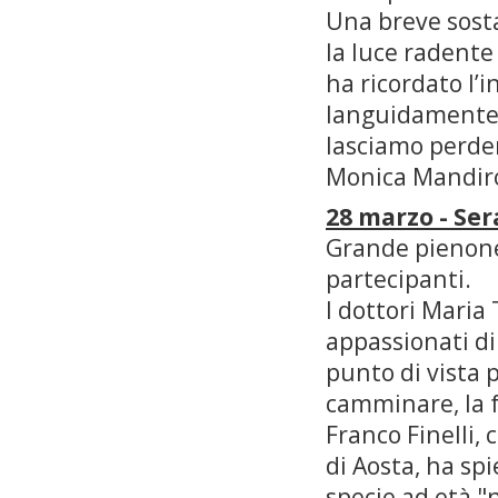
Una breve sosta
la luce radente
ha ricordato l’
languidamente u
lasciamo perder
Monica Mandir
28 marzo - Se
Grande pienone
partecipanti.
I dottori Maria
appassionati d
punto di vista 
camminare, la f
Franco Finelli,
di Aosta, ha s
specie ad età "