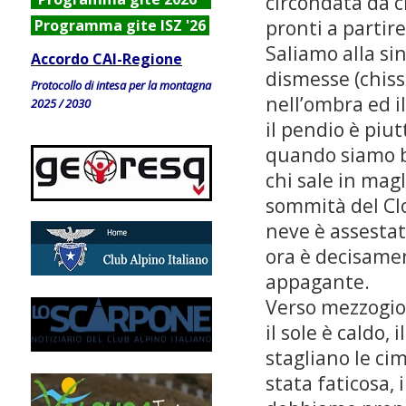
circondata da ci
pronti a partire
Programma gite ISZ '26
Saliamo alla si
Accordo CAI-Regione
dismesse (chis
Protocollo di intesa per la montagna
nell’ombra ed i
2025 / 2030
il pendio è piu
quando siamo ba
chi sale in magl
sommità del Clo
neve è assestata
ora è decisamen
appagante.
Verso mezzogior
il sole è caldo,
stagliano le cim
stata faticosa,