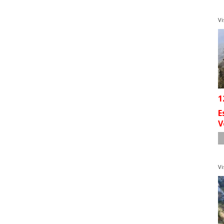
Vi
1
E
V
Vi