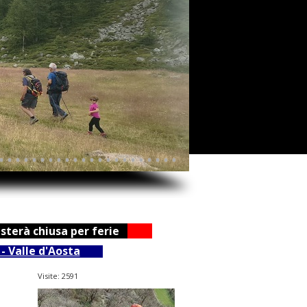
•
•
•
•
•
•
•
•
•
•
•
•
•
•
•
•
•
•
•
•
•
•
esterà chiusa per ferie
- Valle d'Aosta
Visite: 2591