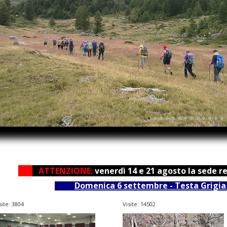
•
•
•
•
•
•
•
•
•
•
•
•
•
ATTENZIONE:
venerdì 14 e 21 agosto la sede r
Domenica 6 settembre - Testa Grigia 
site: 3804
Visite: 14502