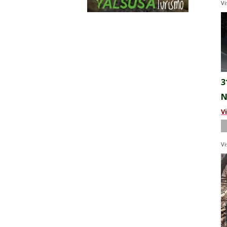
Vi
3
N
V
Vi