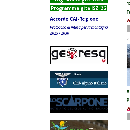
1
Programma gite ISZ '26
F
Accordo CAI-Regione
V
Protocollo di intesa per la montagna
2025 / 2030
Vi
8
P
V