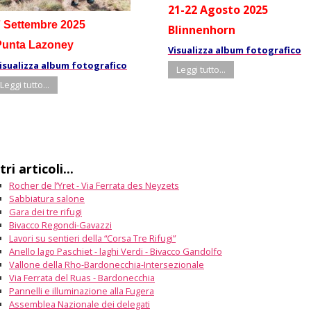
21-22 Agosto 2025
7 Settembre 2025
Blinnenhorn
Punta Lazoney
Visualizza album fotografico
isualizza album fotografico
Leggi tutto...
Leggi tutto...
tri articoli...
Rocher de l’Yret - Via Ferrata des Neyzets
Sabbiatura salone
Gara dei tre rifugi
Bivacco Regondi-Gavazzi
Lavori su sentieri della “Corsa Tre Rifugi”
Anello lago Paschiet - laghi Verdi - Bivacco Gandolfo
Vallone della Rho-Bardonecchia-Intersezionale
Via Ferrata del Ruas - Bardonecchia
Pannelli e illuminazione alla Fugera
Assemblea Nazionale dei delegati