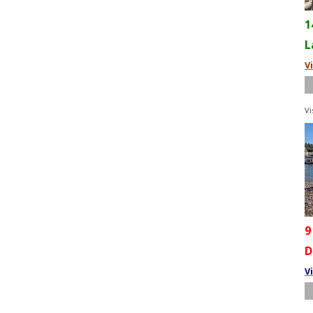
1
L
V
Vi
9
D
V