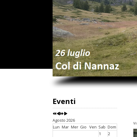
Eventi
Agosto 2026
Vi
Lun
Mar
Mer
Gio
Ven
Sab
Dom
1
2