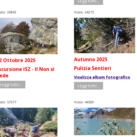
Leggi tutto...
site: 33843
Visite: 24275
Autunno 2025
2 Ottobre 2025
Pulizia Sentieri
scursione ISZ - Il Non si
ede
Visulizza album fotografico
Leggi tutto...
Leggi tutto...
site: 57377
Visite: 44509