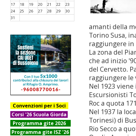
17
18
19
20
21
22
23
24
25
26
27
28
29
30
31
amanti della mo
Torino Susa, in
raggiungere in
La zona del Pia
che ad inizio '
del Cervetto. P
raggiungere le 
Nel 1923 viene 
Escursionisti To
Roc a quota 17
Convenzioni per i Soci
Nel 1937 la loc
Corsi '26 Scuola Giorda
Torinesi) di Bus
Progr
amma gite 2026
Rio Secco a quot
Programma gite ISZ '26