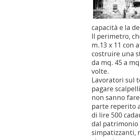
capacità e la d
Il perimetro, ch
m.13 x 11 con at
costruire una s
da mq. 45 a mq.
volte.
Lavoratori sul t
pagare scalpell
non sanno fare,
parte reperito 
di lire 500 cada
dal patrimonio d
simpatizzanti, 