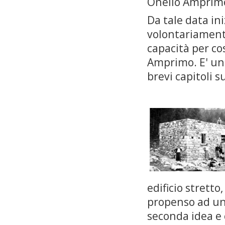
Onelio Amprimo
Da tale data ini
volontariament
capacità per cos
Amprimo. E' una
brevi capitoli s
edificio stret­t
propenso ad una
seconda idea e c