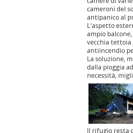
camere di varie
cameroni del so
antipanico al p
L'aspetto ester
ampio balcone, 
vecchia tettoia
antiincendio pe
La soluzione, m
dalla pioggia ad
necessità, migl
Il rifugio rest