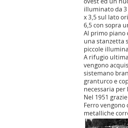
ovest ed un nuo
illuminato da 3 
x 3,5 sul lato o
6,5 con sopra un
Al primo piano 
una stanzetta s
piccole illumina
A rifugio ultima
vengono acquist
sistemano brandi
granturco e cop
necessaria per 
Nel 1951 grazie 
Ferro vengono co
metalliche corr