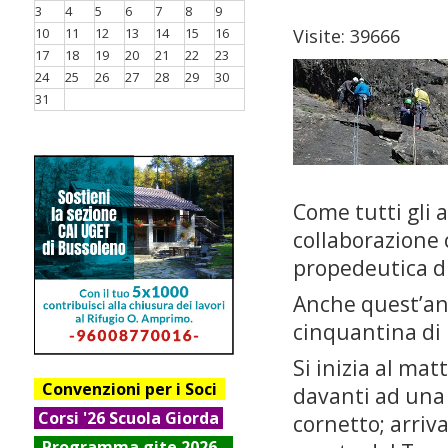
3
4
5
6
7
8
9
10
11
12
13
14
15
16
Visite: 39666
17
18
19
20
21
22
23
24
25
26
27
28
29
30
31
Come tutti gli a
collaborazione 
propedeutica di 
Anche quest’an
cinquantina di 
Si inizia al mat
Convenzioni per i Soci
davanti ad una 
Corsi '26 Scuola Giorda
cornetto; arriva
Progr
amma gite 2026