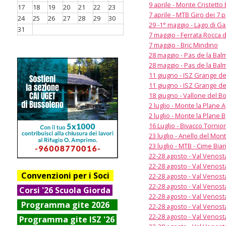
9 aprile - Monte Cristetto 
17
18
19
20
21
22
23
7 aprile - MTB Giro dei 7 p
24
25
26
27
28
29
30
29 -1° maggio - Lago di G
31
7 maggio - Ferrata Rocca d
7 maggio - Bric Mindino
28 maggio - Pas de la Bal
28 maggio - Pas de la Bal
11 giugno - ISZ Grange del
11 giugno - ISZ Grange del
18 giugno - Vallone del B
2 luglio - Monte la Plane A
2 luglio - Monte la Plane B
16 Luglio - Bivacco Tornio
23 luglio - Anello del Mon
23 luglio - MTB - Cime Bia
22-28 agosto - Val Venost
22-28 agosto - Val Venost
Convenzioni per i Soci
22-28 agosto - Val Venost
22-28 agosto - Val Venost
Corsi '26 Scuola Giorda
22-28 agosto - Val Venosta
Progr
amma gite 2026
22-28 agosto - Val Venosta
22-28 agosto - Val Venost
Programma gite ISZ '26