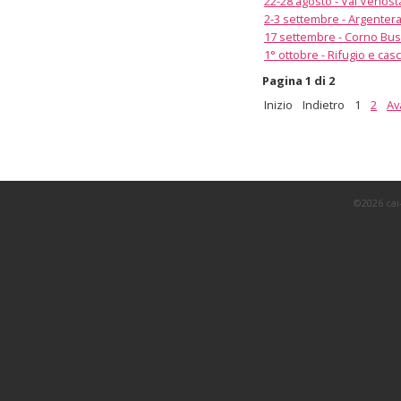
22-28 agosto - Val Venost
2-3 settembre - Argenter
17 settembre - Corno Bus
1° ottobre - Rifugio e cas
Pagina 1 di 2
Inizio
Indietro
1
2
Av
©2026 cai