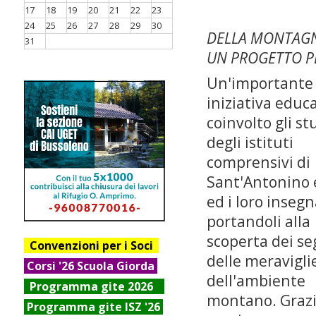
17
18
19
20
21
22
23
24
25
26
27
28
29
30
DELLA MONTAGN
31
UN PROGETTO P
Un'importante
iniziativa educ
coinvolto gli st
degli istituti
comprensivi di
Sant'Antonino 
ed i loro insegn
portandoli alla
scoperta dei se
Convenzioni per i Soci
delle meravigli
Corsi '26 Scuola Giorda
dell'ambiente
Progr
amma gite 2026
montano. Grazi
Programma gite ISZ '26