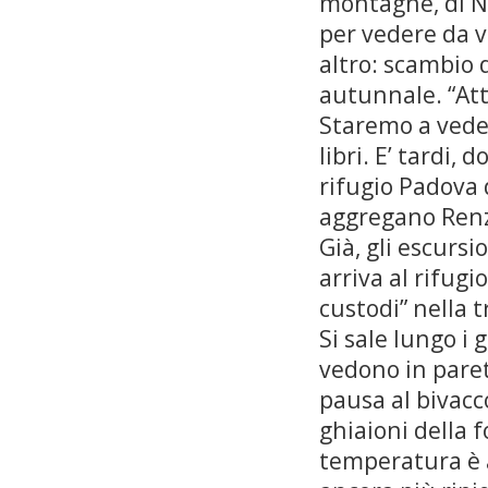
montagne, di No
per vedere da v
altro: scambio 
autunnale. “Att
Staremo a vede
libri. E’ tardi,
rifugio Padova d
aggregano Renzo
Già, gli escurs
arriva al rifug
custodi” nella t
Si sale lungo i 
vedono in parete
pausa al bivacco
ghiaioni della 
temperatura è a