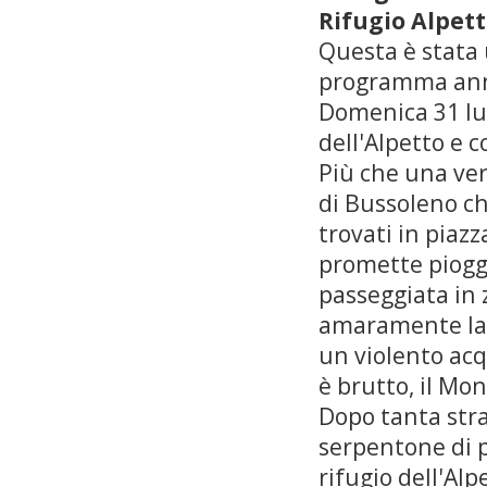
Rifugio Alpet
Questa è stata 
programma ann
Domenica 31 lug
dell'Alpetto e c
Più che una ve
di Bussoleno che
trovati in piaz
promette pioggi
passeggiata in 
amaramente la d
un violento ac
è brutto, il Mo
Dopo tanta str
serpentone di p
rifugio dell'Alp