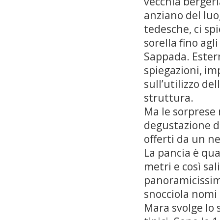
vecchia berger
anziano del luo
tedesche, ci spi
sorella fino agl
Sappada. Esterni
spiegazioni, im
sull’utilizzo de
struttura.
Ma le sorprese 
degustazione di
offerti da un n
La pancia è qua
metri e così sa
panoramicissimo
snocciola nomi 
Mara svolge lo 