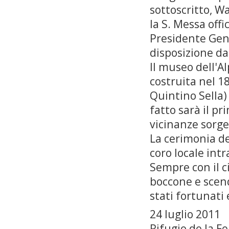
sottoscritto, W
la S. Messa offi
Presidente Gene
disposizione dag
Il museo dell'Al
costruita nel 18
Quintino Sella) 
fatto sarà il p
vicinanze sorge 
La cerimonia de
coro locale int
Sempre con il 
boccone e scen
stati fortunati
24 luglio 2011
Rifugio de la 