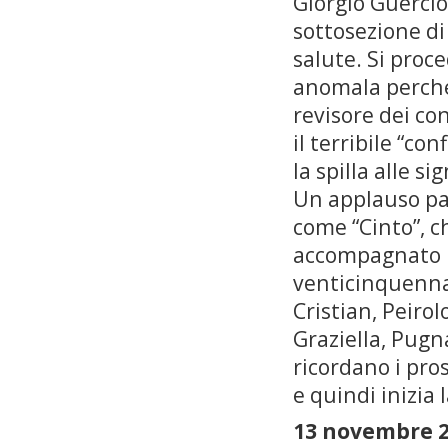
Giorgio Guercio
sottosezione di
salute. Si proc
anomala perché 
revisore dei co
il terribile “c
la spilla alle 
Un applauso par
come “Cinto”, ch
accompagnato ne
venticinquennal
Cristian, Peiro
Graziella, Pugn
ricordano i pro
e quindi inizia 
13 novembre 