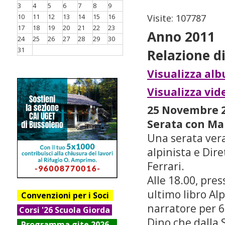
3
4
5
6
7
8
9
10
11
12
13
14
15
16
Visite: 107787
17
18
19
20
21
22
23
Anno 2011
24
25
26
27
28
29
30
31
Relazione di
Visualizza al
Visualizza vide
25 Novembre 
Serata con Mar
Una serata vera
alpinista e Dir
Ferrari.
Alle 18.00, pres
ultimo libro Alp
Convenzioni per i Soci
narratore per 6
Corsi '26 Scuola Giorda
Dino che dalla S
Progr
amma gite 2026