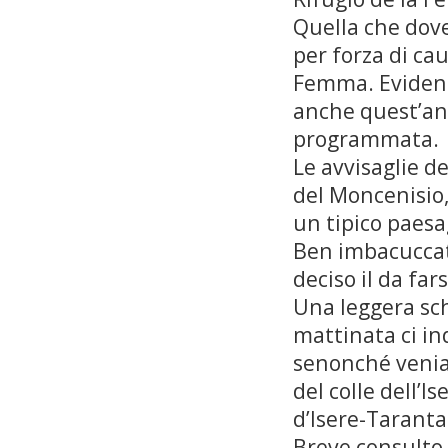
Quella che dove
per forza di ca
Femma. Evidente
anche quest’ann
programmata.
Le avvisaglie d
del Moncenisio,
un tipico paesa
Ben imbacuccati
deciso il da fars
Una leggera sch
mattinata ci in
senonché veniam
del colle dell’I
d’Isere-Taranta
Breve consulto