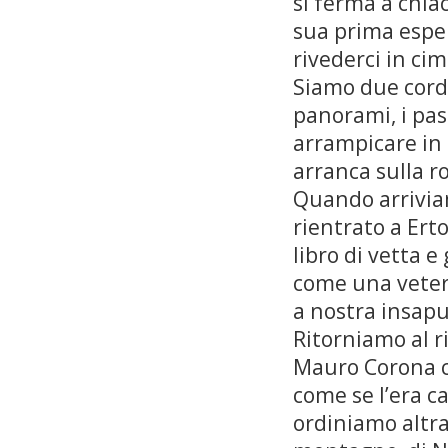
si ferma a chiac
sua prima esper
rivederci in ci
Siamo due corda
panorami, i pas
arrampicare in
arranca sulla r
Quando arrivia
rientrato a Erto
libro di vetta e
come una vetera
a nostra insap
Ritorniamo al 
Mauro Corona ch
come se l’era ca
ordiniamo altra