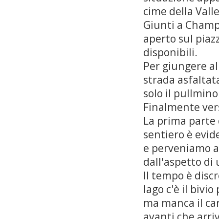
cime della Vall
Giunti a Champo
aperto sul piaz
disponibili.
Per giungere al
strada asfaltata
solo il pullmin
Finalmente vers
La prima parte d
sentiero è evid
e perveniamo al
dall'aspetto di
Il tempo è discr
lago c'è il bivi
ma manca il car
avanti che arriv