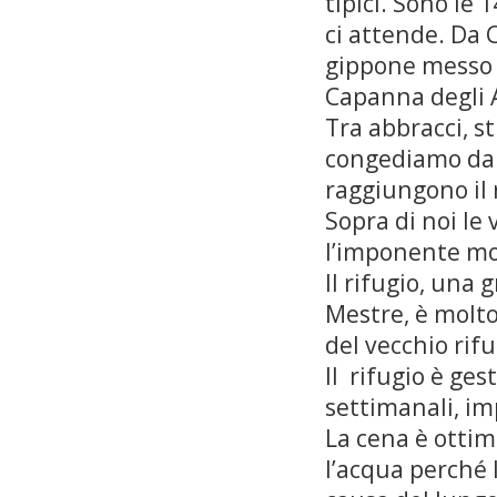
tipici. Sono le 
ci attende. Da C
gippone messo a
Capanna degli Al
Tra abbracci, s
congediamo da 
raggiungono il r
Sopra di noi le 
l’imponente mol
Il rifugio, una 
Mestre, è molto
del vecchio rifu
Il rifugio è ges
settimanali, im
La cena è ottim
l’acqua perché 