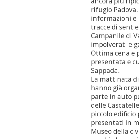
ancora più ripi
rifugio Padova.
informazioni e n
tracce di senti
Campanile di Val
impolverati e g
Ottima cena e p
presentata e cu
Sappada.
La mattinata di
hanno già organ
parte in auto p
delle Cascatell
piccolo edificio
presentati in m
Museo della ci