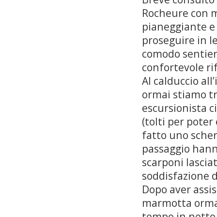
Rocheure con m
pianeggiante e 
proseguire in l
comodo sentiero
confortevole ri
Al calduccio al
ormai stiamo tr
escursionista c
(tolti per poter
fatto uno scher
passaggio hanno
scarponi lasciat
soddisfazione d
Dopo aver assist
marmotta ormai
tempo in netto