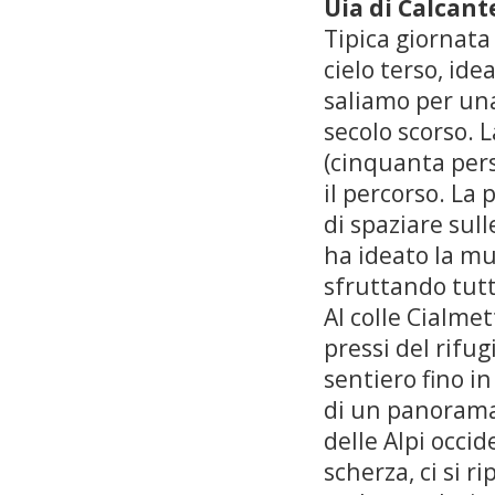
Uia di Calcant
Tipica giornata
cielo terso, id
saliamo per una
secolo scorso. 
(cinquanta pers
il percorso. La 
di spaziare sull
ha ideato la mu
sfruttando tutti
Al colle Cialmet
pressi del rifug
sentiero fino in
di un panorama 
delle Alpi occid
scherza, ci si r