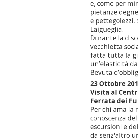
e, come per mir
pietanze degne 
e pettegolezzi, 
Laigueglia.
Durante la dis
vecchietta soci
fatta tutta la 
un’elasticità d
Bevuta d’obblig
23 Ottobre 20
Visita al Cent
Ferrata dei F
Per chi ama la
conoscenza del
escursioni e de
da senz'altro u