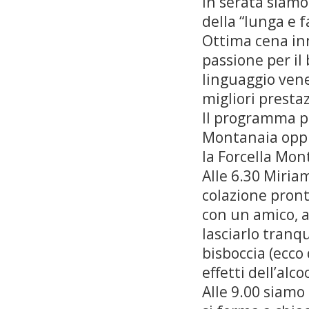
In serata siamo
della “lunga e 
Ottima cena inn
passione per il
linguaggio vene
migliori prestaz
Il programma pe
Montanaia oppu
la Forcella Mon
Alle 6.30 Miriam
colazione pront
con un amico, an
lasciarlo tranq
bisboccia (ecco 
effetti dell’alco
Alle 9.00 siamo