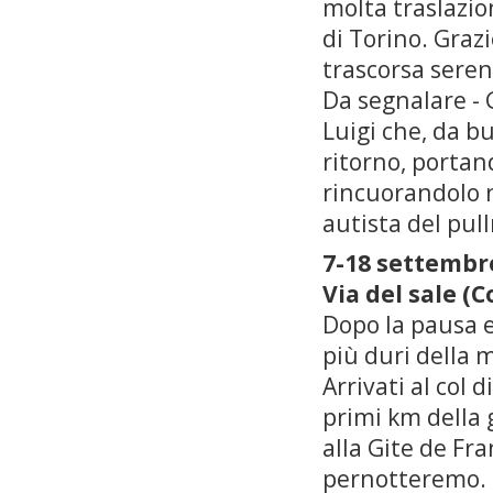
molta traslazio
di Torino. Graz
trascorsa sere
Da segnalare - 
Luigi che, da b
ritorno, portand
rincuorandolo ne
autista del pull
7-18 settembr
Via del sale (C
Dopo la pausa e
più duri della mi
Arrivati al col 
primi km della 
alla Gite de Fr
pernotteremo.