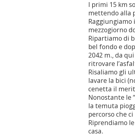
I primi 15 km s
mettendo alla p
Raggiungiamo il
mezzogiorno dov
Ripartiamo di b
bel fondo e dop
2042 m., da qui 
ritrovare l’asfa
Risaliamo gli u
lavare la bici 
cenetta il meri
Nonostante le “
la temuta piogg
percorso che ci
Riprendiamo le 
casa.