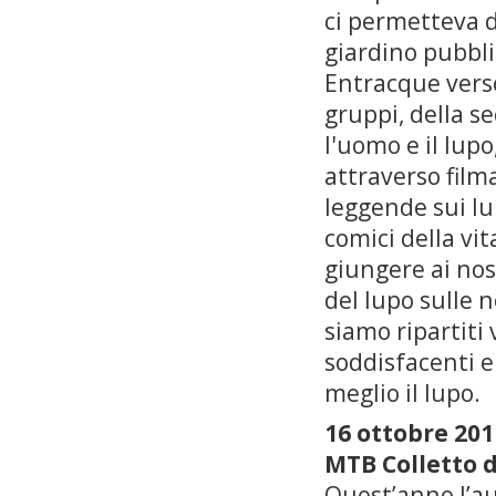
ci permetteva d
giardino pubbli
Entracque verso 
gruppi, della s
l'uomo e il lupo
attraverso filma
leggende sui lu
comici della vi
giungere ai nos
del lupo sulle no
siamo ripartiti 
soddisfacenti e 
meglio il lupo.
16 ottobre 201
MTB Colletto d
Quest’anno l’au